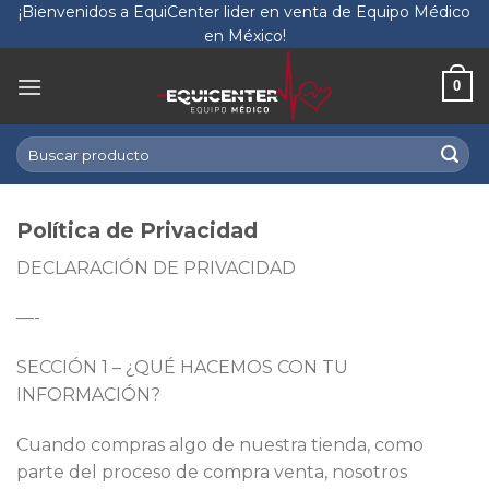
Skip
¡Bienvenidos a EquiCenter lider en venta de Equipo Médico
en México!
to
content
0
Buscar
por:
Política de Privacidad
DECLARACIÓN DE PRIVACIDAD
—-
SECCIÓN 1 – ¿QUÉ HACEMOS CON TU
INFORMACIÓN?
Cuando compras algo de nuestra tienda, como
parte del proceso de compra venta, nosotros